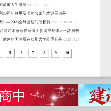
的多重人生维度
(2025.09.19 02:02)
利80周年将军及书画名家艺术巡展启幕
斯》— 2025全球首届时装模特
(2025.08.09 00:29)
—台湾艺术家蔡俊章博士参访成都张大千故居侧
、武建华国画展在郑州大学隆重开幕
(2025.07.28
5
6
7
8
9
10