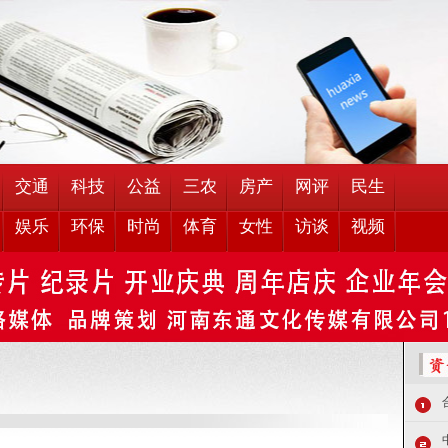
交通
科技
公益
三农
房产
网评
民生
娱乐
环保
时尚
体育
女性
访谈
视频