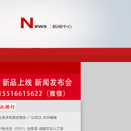
合美术馆展览预告丨“@武汉·2026喃喃
中电光谷（OVU）创客星·成都芯谷人工智