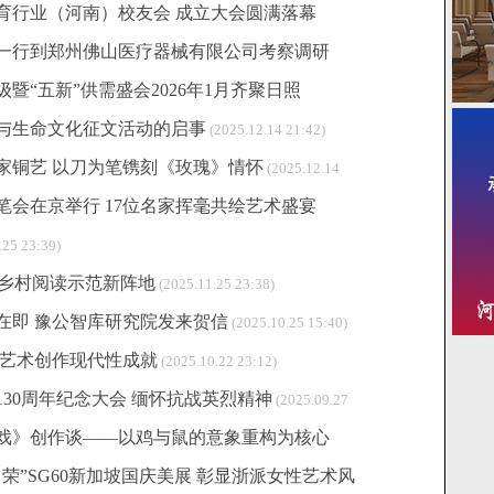
育行业（河南）校友会 成立大会圆满落幕
一行到郑州佛山医疗器械有限公司考察调研
暨“五新”供需盛会2026年1月齐聚日照
与生命文化征文活动的启事
(2025.12.14 21:42)
家铜艺 以刀为笔镌刻《玫瑰》情怀
(2025.12.14
会在京举行 17位名家挥毫共绘艺术盛宴
.25 23:39)
造乡村阅读示范新阵地
(2025.11.25 23:38)
在即 豫公智库研究院发来贺信
(2025.10.25 15:40)
新艺术创作现代性成就
(2025.10.22 23:12)
30周年纪念大会 缅怀抗战英烈精神
(2025.09.27
戏》创作谈——以鸡与鼠的意象重构为核心
荣”SG60新加坡国庆美展 彰显浙派女性艺术风