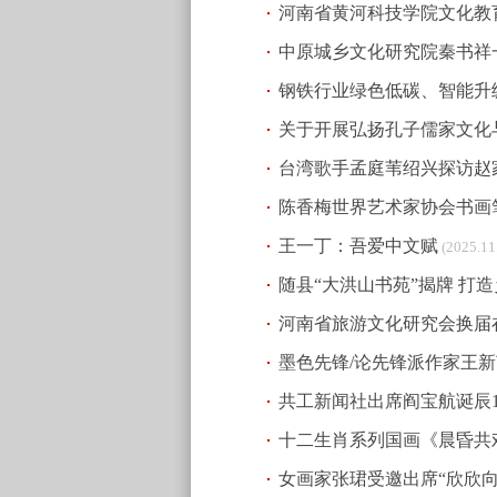
河南省黄河科技学院文化教
中原城乡文化研究院秦书祥
(2025.12.30 13:56)
钢铁行业绿色低碳、智能升级
(2025.12.19 21:09)
关于开展弘扬孔子儒家文化
(2025.12.14 21:46)
台湾歌手孟庭苇绍兴探访赵
陈香梅世界艺术家协会书画笔
21:34)
王一丁：吾爱中文赋
(2025.11.25 23:44)
(2025.11
随县“大洪山书苑”揭牌 打
河南省旅游文化研究会换届
墨色先锋/论先锋派作家王
共工新闻社出席阎宝航诞辰1
十二生肖系列国画《晨昏共
13:00)
女画家张珺受邀出席“欣欣向
(2025.09.27 12:57)