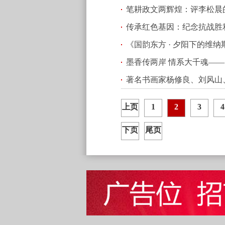
笔耕政文两辉煌：评李松晨
采
(2025.09.19 02:06)
传承红色基因：纪念抗战胜
《国韵东方 · 夕阳下的维纳
(2025.08.28 23:51)
墨香传两岸 情系大千魂—
著名书画家杨修良、刘风山
记
(2025.08.07 00:33)
09:25)
上页
1
2
3
4
下页
尾页