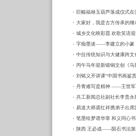
巨幅福禄玉葫芦落成仪式在
大家好，我是古方传承的继
城乡文化映彩霞 欢歌笑语
字痴墨迷——李建立的小篆
23:52)
中拉传统知识与大健康跨文
丙午马年迎新锻铜文创《马
刘铭义开讲课“中国书画鉴赏
丹青难写是精神 ——王世
共工新闻总社副社长李贵永
易道大师裘红祥携弟子出席
笔墨绘梦谱华章 和义同心书
陕西 王必成——陨石书法