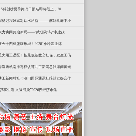
8.5科创榜夏季路演日报名即将截止，30
程杨记程雄斌对话水均益———解码食养中小
聚力协同共启新局——“武研院”与“中建政
薪火十四载篮耀雁城！2026“雁峰酒业杯
重大用工误区！按最低基数交社保，发生工伤
港漫扬帆南洋再获认可共工新闻总社顾问黄光
共工新闻总社与澳门国际通讯社缔结友好合作
“驭享生活·久豫凯旋”2026夜经济市集