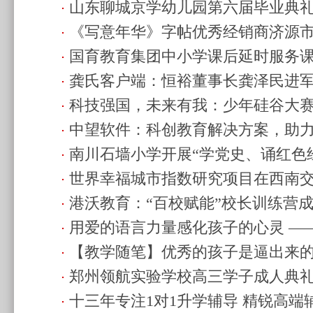
山东聊城京学幼儿园第六届毕业典
行”系列活动
(2022.08.16 21:42)
《写意年华》字帖优秀经销商济源
(2022.07.21 15:00)
国育教育集团中小学课后延时服务
(2022.07.17 20:45)
龚氏客户端：恒裕董事长龚泽民进
行
(2022.06.02 13:27)
科技强国，未来有我：少年硅谷大
(2022.03.16 22:26)
中望软件：科创教育解决方案，助
官
(2021.08.31 18:22)
南川石墙小学开展“学党史、诵红色
(2021.08.31 18:21)
世界幸福城市指数研究项目在西南
(2021.05.07 23:54)
港沃教育：“百校赋能”校长训练营
(2021.03.24 15:00)
用爱的语言力量感化孩子的心灵 —
22:31)
【教学随笔】优秀的孩子是逼出来的
艺术名师宋扬
(2021.02.25 23:19)
郑州领航实验学校高三学子成人典
教育
(2020.12.29 14:59)
十三年专注1对1升学辅导 精锐高端