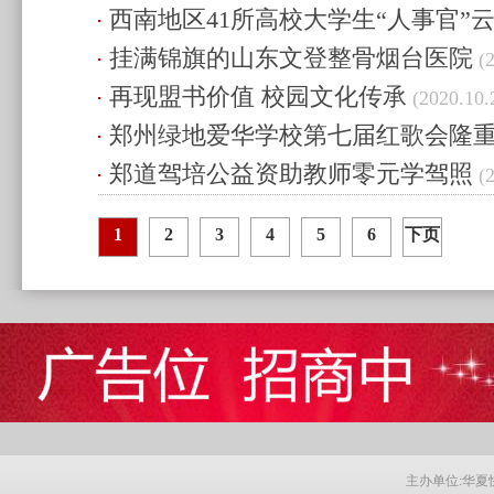
西南地区41所高校大学生“人事官”
(2020.12.10 00:16)
挂满锦旗的山东文登整骨烟台医院
00:29)
(2
再现盟书价值 校园文化传承
(2020.10.
郑州绿地爱华学校第七届红歌会隆
郑道驾培公益资助教师零元学驾照
00:05)
(2
1
2
3
4
5
6
下页
主办单位:华夏快讯网