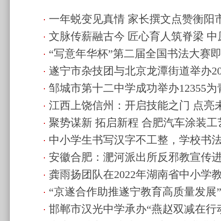
一年蜕变见真情 家长撰文点赞衡阳
文脉传薪融古今 匠心育人筑脊梁 
主任高琪
(2026.06.25 22:45)
“写意年华杯”第二届全国书法大赛
景堂
(2025.12.30 13:58)
遂宁市杂技团与北京龙潭街道举办20
16:25)
邹城市第十二中学成功举办12355
慰问演出
(2024.09.15 23:13)
江西上饶信州：开启技能之门 点亮
释压力 秣马厉兵迎中考”
(2024.06.06 00
聚势谋新 拓启新程 合肥汽车涂装工
19:20)
中小学生书写汉字不工整，学校书
盛启
(2023.03.13 22:57)
安徽合肥：淝河派出所反邪教宣传
缺，怎么办？
(2023.02.28 22:48)
龚雨扬团队在2022年湖南省中小学
23:03)
“京遂合作助推遂宁教育高质量发展
赛获一等奖
(2023.02.09 23:06)
邯郸市汉光中学承办“燕赵双减在行
举行
(2022.11.23 19:31)