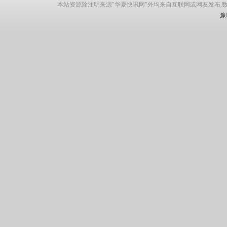
本站资源除注明来源"华夏快讯网"外均来自互联网或网友发布,
豫I