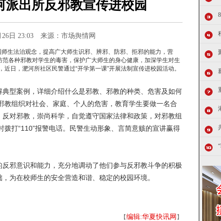
河派出所反邪教宣传进校园
2月26日 23:03 来源：市场舆情网
园师生法治观念，提高广大师生识邪、辨邪、防邪、拒邪的能力，营
为防范各种邪教对学生的毒害，保护广大师生的身心健康，加深学生对生
，近日，淝河所社区民警通过“开学第一课”开展法制宣传进校园活动。
典型案例，详细介绍什么是邪教、邪教的种类、危害及如何
邪教组织对社会、家庭、个人的危害，教育学生要做一名合
脑，反对邪教，崇尚科学，自觉遵守国家法律和政策，对邪教组
拨打“110”报警电话。民警生动形象、言简意赅的宣讲赢得
反邪意识和能力，充分地调动了他们参与反邪教斗争的积极
基础，为在校师生的安全营造和谐、稳定的校园环境。
编辑:华夏快讯网
【
】