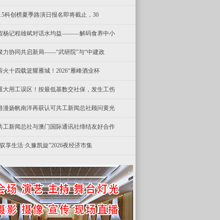
8.5科创榜夏季路演日报名即将截止，30
程杨记程雄斌对话水均益———解码食养中小
聚力协同共启新局——“武研院”与“中建政
薪火十四载篮耀雁城！2026“雁峰酒业杯
重大用工误区！按最低基数交社保，发生工伤
港漫扬帆南洋再获认可共工新闻总社顾问黄光
共工新闻总社与澳门国际通讯社缔结友好合作
“驭享生活·久豫凯旋”2026夜经济市集