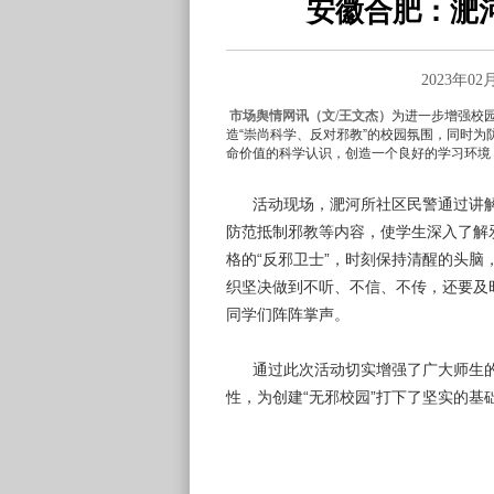
安徽合肥：淝
2023年0
市场舆情网讯（文/王文杰）
为进一步增强校
造“崇尚科学、反对邪教”的校园氛围，同时
命价值的科学认识，创造一个良好的学习环境
活动现场，淝河所社区民警通过讲解
防范抵制邪教等内容，使学生深入了解
格的“反邪卫士”，时刻保持清醒的头
织坚决做到不听、不信、不传，还要及时
同学们阵阵掌声。
通过此次活动切实增强了广大师生的
性，为创建“无邪校园”打下了坚实的