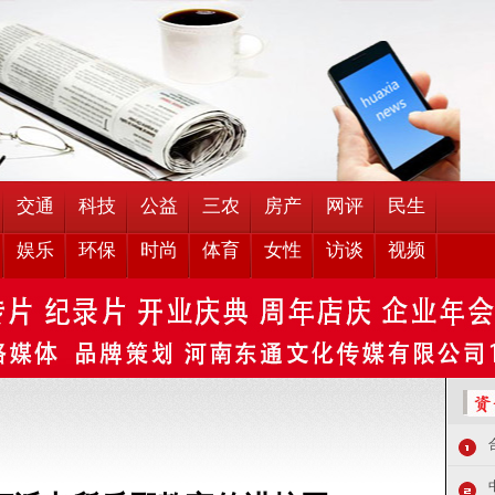
交通
科技
公益
三农
房产
网评
民生
娱乐
环保
时尚
体育
女性
访谈
视频