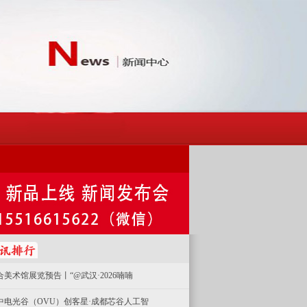
合美术馆展览预告丨“@武汉·2026喃喃
中电光谷（OVU）创客星·成都芯谷人工智