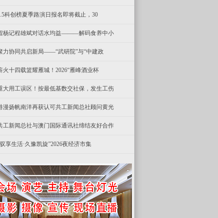
8.5科创榜夏季路演日报名即将截止，30
程杨记程雄斌对话水均益———解码食养中小
聚力协同共启新局——“武研院”与“中建政
薪火十四载篮耀雁城！2026“雁峰酒业杯
重大用工误区！按最低基数交社保，发生工伤
港漫扬帆南洋再获认可共工新闻总社顾问黄光
共工新闻总社与澳门国际通讯社缔结友好合作
“驭享生活·久豫凯旋”2026夜经济市集