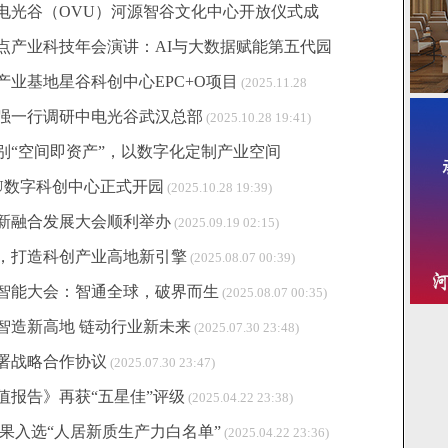
电光谷（OVU）河源智谷文化中心开放仪式成
观点产业科技年会演讲：AI与大数据赋能第五代园
业基地星谷科创中心EPC+O项目
(2025.11.28
强一行调研中电光谷武汉总部
(2025.10.28 19:41)
别“空间即资产”，以数字化定制产业空间
U数字科创中心正式开园
(2025.10.28 19:39)
创新融合发展大会顺利举办
(2025.09.19 02:15)
，打造科创产业高地新引擎
(2025.08.07 00:39)
工智能大会：智通全球，破界而生
(2025.08.07 00:35)
智造新高地 链动行业新未来
(2025.07.30 23:48)
署战略合作协议
(2025.07.30 23:47)
价值报告》再获“五星佳”评级
(2025.04.22 23:38)
果入选“人居新质生产力白名单”
(2025.04.22 23:36)