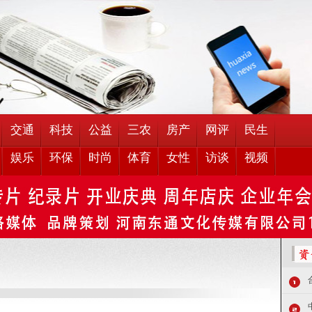
交通
科技
公益
三农
房产
网评
民生
娱乐
环保
时尚
体育
女性
访谈
视频