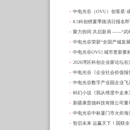
中电光谷（OVU）创客星·
8.5科创榜夏季路演日报名
(2026.08.03 23:20)
聚力协同 共启新局 ——“
中电光谷荣获“全国产城发展
23:14)
中电光谷OVU| 城市更新
2026湾区科创企业家论坛
中电光谷《企业社会价值报
中电光谷数字产业园企业飞
科幻小说《我从维度中走来
新疆康普德科技有限公司董
中电光谷中标厦门市火炬海沧3
智启未来 运赢天下！国联