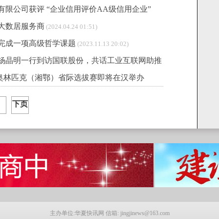
限公司获评 “企业信用评价AA级信用企业”
大数居服务商
(2024.04.24 01:51)
完成一项高级哲学课题
(2023.11.13 20:02)
杨晶明一行到访国联股份，共话工业互联网助推
人奥林匹克（湘鄂）省际选拔赛即将在汉举办
.22 00:02)
下页
主办单位:华夏快讯网 信箱: jingjinews@163.com