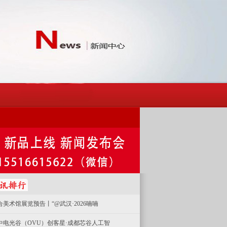
合美术馆展览预告丨“@武汉·2026喃喃
中电光谷（OVU）创客星·成都芯谷人工智