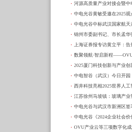
河源高质量产业对接会暨中
中电光谷黄敏受邀在2025
功举行
(2026.01.06 21:49)
中电光谷中标武汉国家航天产
区实践论
(2025.12.14 21:58)
锦州市委副书记、市长孟华
00:37)
上海证券报专访黄立平：告
数聚领航·智启新程——OV
(2025.10.28 19:40)
2025厦门科技创新与产业
中电智谷（武汉）今日开园
西井科技亮相2025世界人
江苏徐州马坡镇：玻璃产业
中电光谷与武汉市新洲区签
中电光谷《2024企业社会
OVU产业云等三项数字化成