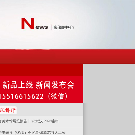
合美术馆展览预告丨“@武汉·2026喃喃
中电光谷（OVU）创客星·成都芯谷人工智