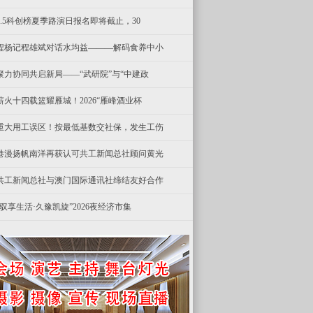
8.5科创榜夏季路演日报名即将截止，30
程杨记程雄斌对话水均益———解码食养中小
聚力协同共启新局——“武研院”与“中建政
薪火十四载篮耀雁城！2026“雁峰酒业杯
重大用工误区！按最低基数交社保，发生工伤
港漫扬帆南洋再获认可共工新闻总社顾问黄光
共工新闻总社与澳门国际通讯社缔结友好合作
“驭享生活·久豫凯旋”2026夜经济市集