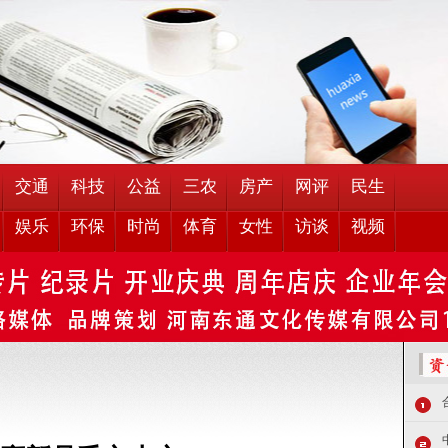
交通
科技
公益
三农
房产
网评
民生
娱乐
环保
时尚
体育
女性
访谈
视频