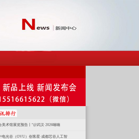
合美术馆展览预告丨“@武汉·2026喃喃
中电光谷（OVU）创客星·成都芯谷人工智