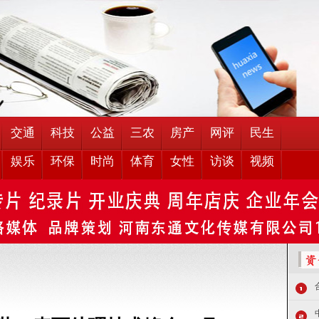
交通
科技
公益
三农
房产
网评
民生
娱乐
环保
时尚
体育
女性
访谈
视频