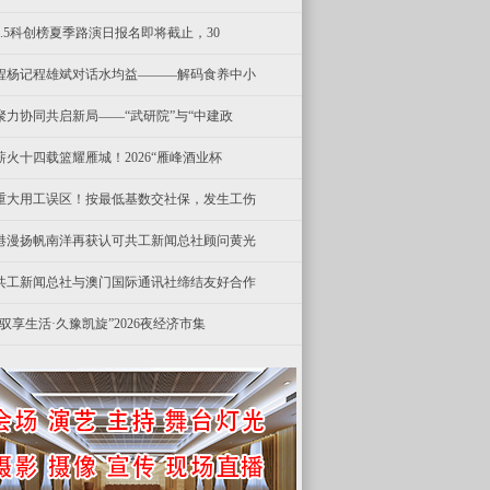
8.5科创榜夏季路演日报名即将截止，30
程杨记程雄斌对话水均益———解码食养中小
聚力协同共启新局——“武研院”与“中建政
薪火十四载篮耀雁城！2026“雁峰酒业杯
重大用工误区！按最低基数交社保，发生工伤
港漫扬帆南洋再获认可共工新闻总社顾问黄光
共工新闻总社与澳门国际通讯社缔结友好合作
“驭享生活·久豫凯旋”2026夜经济市集