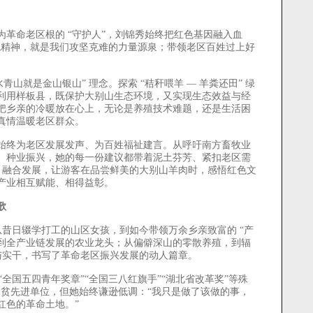
命老区根的 “守护人”，刘锦秀始终把红色基因融入血
色精神，就是我们攻坚克难的力量源泉；带领老区百姓过上好
就是金山银山” 理念。探索 “秸秆喂羊 — 羊粪还田” 绿
利用样板县，既保护大别山生态环境，又实现生态效益与经
把乡亲的冷暖放在心上，无论是养殖技术难题，还是生活困
真情温暖老区群众。
终为老区发展发声、为百姓福祉建言。从呼吁南方畜牧业
、种业振兴，她的每一份建议都带着泥土芬芳、紧扣老区需
殖” 融合发展，让游客在品尝鲜美的大别山羊肉时，感悟红色文
产业相互赋能、相得益彰。
歌
从昔日辍学打工的山区女孩，到如今带领万余乡亲致富的 “产
步，到全产业链发展的农业龙头；从偏僻深山的零散养殖，到辐
与实干，书写了革命老区振兴发展的动人篇章。
全国五四青年奖章”“全国三八红旗手”“湖北省改革奖”等殊
准扶贫先进单位，但她始终谦逊低调：“我只是做了该做的事，
红色的革命土地。”