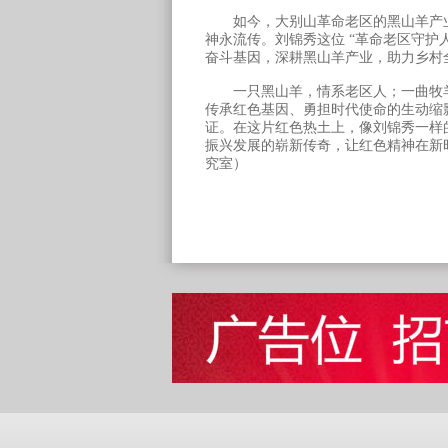
如今，大别山革命老区的黑山羊产业
神永流传。刘锦秀这位 “革命老区守护
奋斗基因，深耕黑山羊产业，助力乡村
一只黑山羊，情系老区人；一曲牧羊
传承红色基因、勇担时代使命的生动缩
证。在这片红色热土上，像刘锦秀一样
振兴发展的崭新传奇，让红色精神在新
究室）