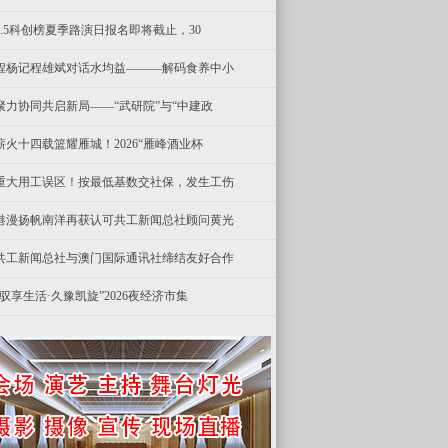
8.5科创榜夏季路演日报名即将截止，30
程杨记程雄斌对话水均益———解码食养中小
聚力协同共启新局——“武研院”与“中建政
薪火十四载篮耀雁城！2026“雁峰酒业杯
重大用工误区！按最低基数交社保，发生工伤
港漫扬帆南洋再获认可共工新闻总社顾问黄光
共工新闻总社与澳门国际通讯社缔结友好合作
“驭享生活·久豫凯旋”2026夜经济市集