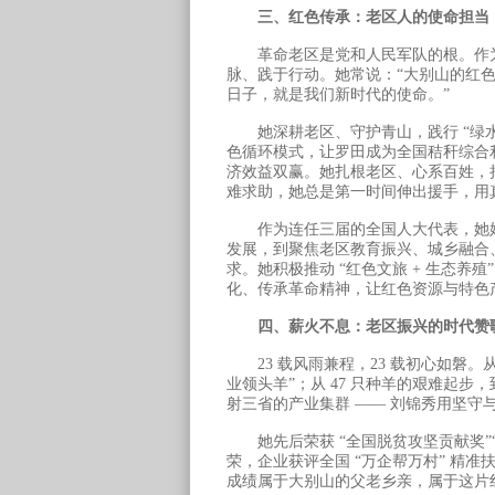
三、红色传承：老区人的使命担当
革命老区是党和人民军队的根。作为革
脉、践于行动。她常说：“大别山的红
日子，就是我们新时代的使命。”
她深耕老区、守护青山，践行 “绿水青山
色循环模式，让罗田成为全国秸秆综合
济效益双赢。她扎根老区、心系百姓，
难求助，她总是第一时间伸出援手，用
作为连任三届的全国人大代表，她始
发展，到聚焦老区教育振兴、城乡融合
求。她积极推动 “红色文旅 + 生态养
化、传承革命精神，让红色资源与特色
四、薪火不息：老区振兴的时代赞
23 载风雨兼程，23 载初心如磐。
业领头羊”；从 47 只种羊的艰难起
射三省的产业集群 —— 刘锦秀用坚守
她先后荣获 “全国脱贫攻坚贡献奖”“
荣，企业获评全国 “万企帮万村” 精
成绩属于大别山的父老乡亲，属于这片