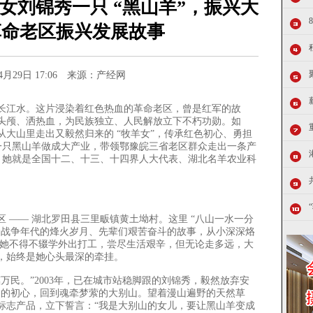
女刘锦秀一只 “黑山羊”，振兴大
革命老区振兴发展故事
04月29日 17:06 来源：产经网
长江水。这片浸染着红色热血的革命老区，曾是红军的故
头颅、洒热血，为民族独立、人民解放立下不朽功勋。如
大山里走出又毅然归来的 “牧羊女”，传承红色初心、勇担
把一只黑山羊做成大产业，带领鄂豫皖三省老区群众走出一条产
— 她就是全国十二、十三、十四界人大代表、湖北名羊农业科
—— 湖北罗田县三里畈镇黄土坳村。这里 “八山一水一分
命战争年代的烽火岁月、先辈们艰苦奋斗的故事，从小深深烙
，她不得不辍学外出打工，尝尽生活艰辛，但无论走多远，大
，始终是她心头最深的牵挂。
民。”2003年，已在城市站稳脚跟的刘锦秀，毅然放弃安
” 的初心，回到魂牵梦萦的大别山。望着漫山遍野的天然草
标志产品，立下誓言：“我是大别山的女儿，要让黑山羊变成