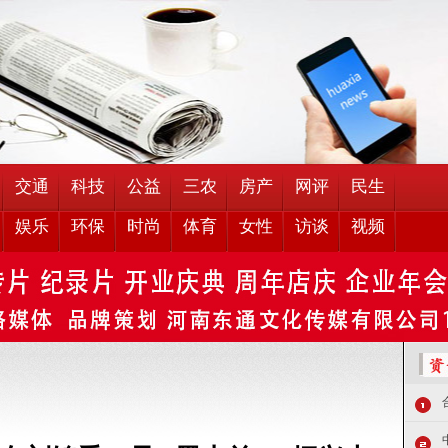
交通
科技
公益
三农
房产
网评
民生
娱乐
环保
时尚
体育
女性
访谈
视频