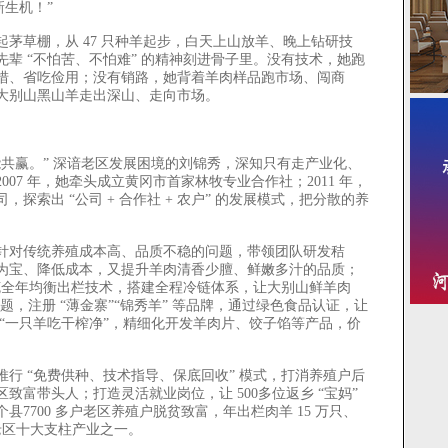
新生机！”
草棚，从 47 只种羊起步，白天上山放羊、晚上钻研技
辈 “不怕苦、不怕难” 的精神刻进骨子里。没有技术，她跑
措、省吃俭用；没有销路，她背着羊肉样品跑市场、闯商
大别山黑山羊走出深山、走向市场。
赢。” 深谙老区发展困境的刘锦秀，深知只有走产业化、
07 年，她牵头成立黄冈市首家林牧专业合作社；2011 年，
探索出 “公司 + 合作社 + 农户” 的发展模式，把分散的养
对传统养殖成本高、品质不稳的问题，带领团队研发秸
为宝、降低成本，又提升羊肉清香少膻、鲜嫩多汁的品质；
攻克全年均衡出栏技术，搭建全程冷链体系，让大别山鲜羊肉
售难题，注册 “薄金寨”“锦秀羊” 等品牌，通过绿色食品认证，让
“一只羊吃干榨净”，精细化开发羊肉片、饺子馅等产品，价
 “免费供种、技术指导、保底回收” 模式，打消养殖户后
富带头人；打造灵活就业岗位，让 500多位返乡 “宝妈”
县7700 多户老区养殖户脱贫致富，年出栏肉羊 15 万只、
老区十大支柱产业之一。