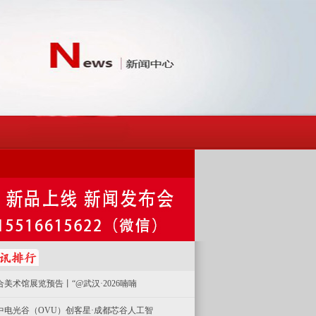
合美术馆展览预告丨“@武汉·2026喃喃
中电光谷（OVU）创客星·成都芯谷人工智