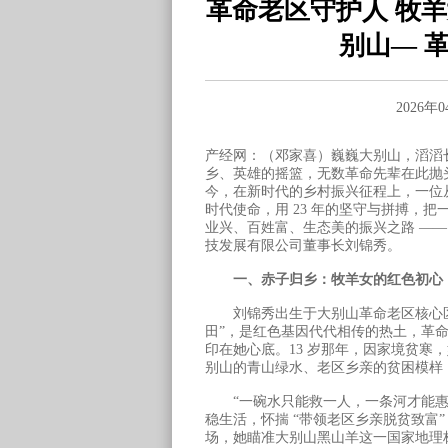
革命老区守护人 牧羊
别山— 
2026年
产经网：（邓家喜）巍巍大别山，滔滔
乡、英雄的摇篮，无数革命先辈在此抛
今，在新时代的乡村振兴征程上，一位从
时代使命，用 23 年的坚守与拼搏，
业兴、百姓富、生态美的振兴之路 —
技发展有限公司董事长刘锦秀。
一、赤子归乡：牧羊女的红色初心
刘锦秀出生于大别山革命老区核心区 
田”，是红色基因代代相传的热土，革
印在她心底。13 岁那年，因家境贫寒
别山的青山绿水、老区乡亲的贫困模样
“一碗水只能救一人，一条河才能惠万
稳生活，怀揣 “带领老区乡亲脱贫致富
场，她瞄准大别山黑山羊这一国家地理