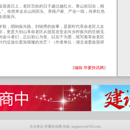
蒸蒸日上，老区百姓的日子越过越红火。青山依旧在，精
人”，依然奔走在山间田头、养殖户家、产业一线，传承红色
全面振兴。
歌，唱响振兴路。刘锦秀的故事，是新时代革命老区儿女
影，更是大别山革命老区从脱贫攻坚走向乡村振兴的壮丽见
的奋斗者们，正以初心为笔、以实干为墨，续写着革命老区
时代绽放出更加璀璨的光芒！（作者单位：湖北省委政策研
编辑:华夏快讯网
【
】
主办单位:华夏快讯网 信箱: jingjinews@163.com