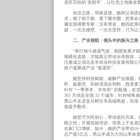
老区百姓的‘发财羊’，让红色土地焕发
创业之路，筚路蓝缕。她和父亲搭起茅
术，饿了啃干粮、累了睡羊圈，把革命先
遍全国请教专家；没有资金，她四处筹
超，一次次碰壁、一次次坚持，只为让
二、产业领航：领头羊的振兴之路
“单打独斗难成气候，抱团发展才能共
规模化道路，才能真正带动乡亲致富。20
注册成立湖北名羊农业科技发展有限公司，
殖户凝聚成产业 “集团军”。
她坚持科技赋能，破解产业难题。针
秆、板栗壳、药材渣混合饲料，既变废
针对 “一季养羊、半年闲” 的瓶颈，
365 天供应全国 32 个城市；针对销
黑山羊走进盒马鲜生等高端商超，实现 
值提升数倍。
她坚守为民初心，带动老区共富。推行
顾之忧；开展技能培训，培养上千名老区致
在家门口增收。如今，她的产业带动16个
总产值5亿元，黑山羊成为大别山革命