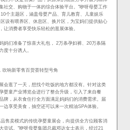
集社交、购物于一体的综合体验平台。”咿呀母婴工作
了10个主题区，涵盖母婴产品、育儿教育、儿童娱乐
展区设有喂养区、休息区、换片区，为宝妈们提供贴心
，让消费者享受快乐轻松的逛展体验。
妈们准备了惊喜大礼包， 2万条孕妇裤、20万条隔
力度十分诱人。
，吹响新零售百货荟转型号角
展会逛了一天，想找个吃饭的地方都没有。针对这类
孕婴童产业博览会进行了整合升级，引入了来自餐
品牌，从衣食住行全方面满足妈妈们的消费需求。届
一边享受美食，抽空还可以来一次精油SPA体验。
商品售卖模式的传统孕婴童展会，向提供全方位顾客消
大尝试。”咿呀母婴集团总裁邓达女士表示，经过21