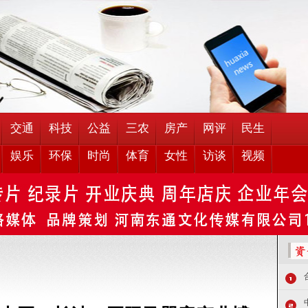
交通
科技
公益
三农
房产
网评
民生
娱乐
环保
时尚
体育
女性
访谈
视频