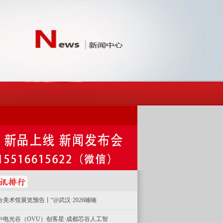
合美术馆展览预告丨“@武汉·2026喃喃
中电光谷（OVU）创客星·成都芯谷人工智