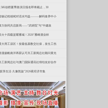
8.5科创榜夏季路演日报名即将截止，30
程杨记程雄斌对话水均益———解码食养中小
聚力协同共启新局——“武研院”与“中建政
薪火十四载篮耀雁城！2026“雁峰酒业杯
重大用工误区！按最低基数交社保，发生工伤
港漫扬帆南洋再获认可共工新闻总社顾问黄光
共工新闻总社与澳门国际通讯社缔结友好合作
“驭享生活·久豫凯旋”2026夜经济市集