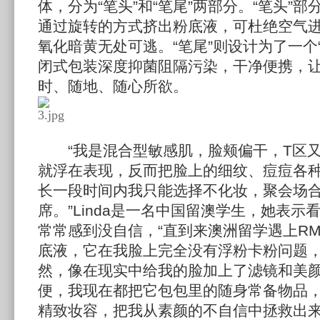
体，分为“笔头”和“笔尾”两部分。“笔头”
通过旋转的方式挤出粉底液，可杜绝空气
氧化暗黄无处可逃。“笔尾”则设计为了一个
闭式包装深度抑菌阻隔污染，干净便携，
时、随地、随心所欲。
“我是混合型敏感肌，脸颊偏干，T区又
就浮在表现，反而把脸上的细纹、痘痘各
长一段时间内我只能选择不化妆，聚会场
席。”Linda是一名中国留澳学生，她表
常常感到没自信，“直到来澳洲留学遇上RM
底液，它在我脸上完全没有浮粉卡粉问题
然，像在现实中给我的脸加上了滤镜和美
便，我现在都把它包包里的随身常备物品
精致妆容，把我从素颜的不自信中拯救出来