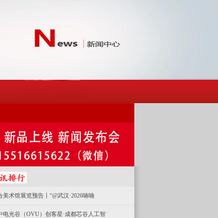
合美术馆展览预告丨“@武汉·2026喃喃
中电光谷（OVU）创客星·成都芯谷人工智