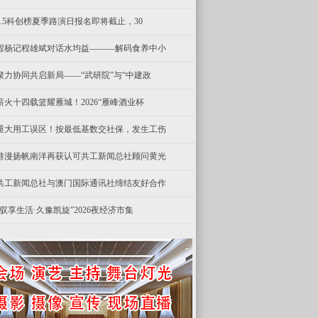
8.5科创榜夏季路演日报名即将截止，30
程杨记程雄斌对话水均益———解码食养中小
聚力协同共启新局——“武研院”与“中建政
薪火十四载篮耀雁城！2026“雁峰酒业杯
重大用工误区！按最低基数交社保，发生工伤
港漫扬帆南洋再获认可共工新闻总社顾问黄光
共工新闻总社与澳门国际通讯社缔结友好合作
“驭享生活·久豫凯旋”2026夜经济市集