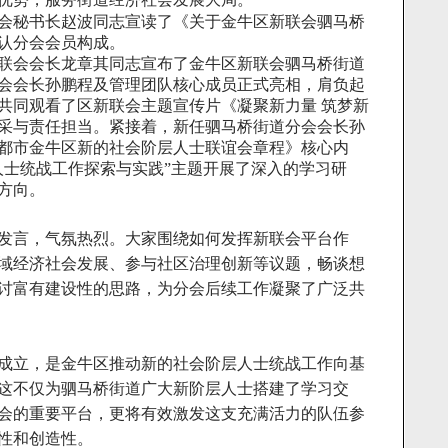
会秘书长赵波同志宣读了《关于金牛区新联会驷马桥
认分会会员构成。
联会会长龙章其同志宣布了金牛区新联会驷马桥街道
会会长孙鹏程及管理团队核心成员正式亮相，肩负起
共同观看了区新联会主题宣传片《凝聚新力量 筑梦新
采与责任担当。紧接着，新任驷马桥街道分会会长孙
都市金牛区新的社会阶层人士联谊会章程》核心内
人士统战工作探索与实践”主题开展了深入的学习研
方向。
发言，气氛热烈。大家围绕如何发挥新联会平台作
域经济社会发展、参与社区治理创新等议题，畅谈想
讨富有建设性的思路，为分会后续工作凝聚了广泛共
成立，是金牛区推动新的社会阶层人士统战工作向基
这不仅为驷马桥街道广大新阶层人士搭建了学习交
会的重要平台，更将有效激发这支充满活力的队伍参
性和创造性。