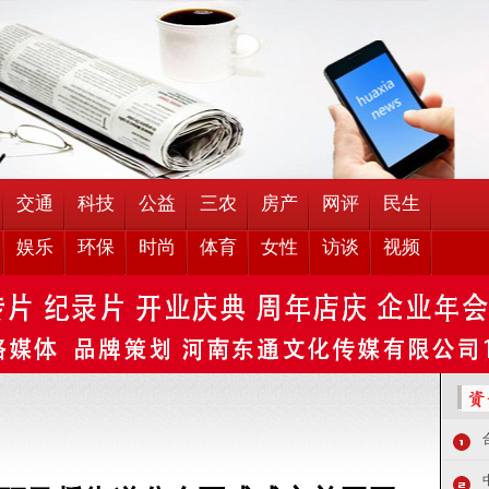
交通
科技
公益
三农
房产
网评
民生
娱乐
环保
时尚
体育
女性
访谈
视频