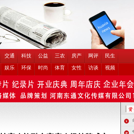
交通
科技
公益
三农
房产
网评
民生
娱乐
环保
时尚
体育
女性
访谈
视频