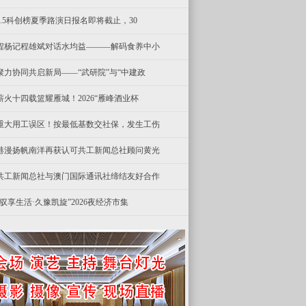
8.5科创榜夏季路演日报名即将截止，30
程杨记程雄斌对话水均益———解码食养中小
聚力协同共启新局——“武研院”与“中建政
薪火十四载篮耀雁城！2026“雁峰酒业杯
重大用工误区！按最低基数交社保，发生工伤
港漫扬帆南洋再获认可共工新闻总社顾问黄光
共工新闻总社与澳门国际通讯社缔结友好合作
“驭享生活·久豫凯旋”2026夜经济市集