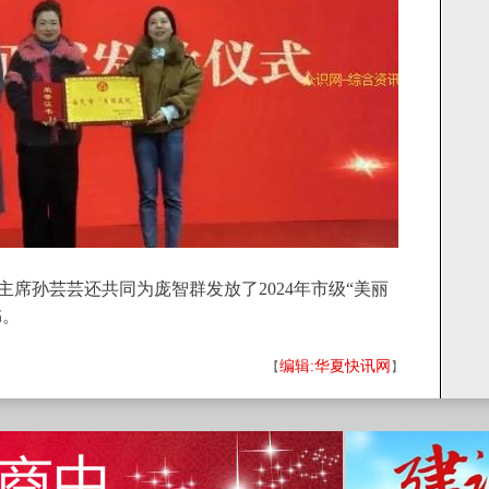
席孙芸芸还共同为庞智群发放了2024年市级“美丽
书。
编辑:华夏快讯网
【
】