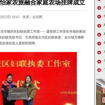
怡家农旅融合家庭农场挂牌成立
12月23日 18:43 来源：众识网
，南充市顺庆区妇联执委工作室——庞智群工作室在幸福怡家农
区妇联党组书记、主席邓惠文为区妇联执委、金台镇万佛桥
庭农场负责人庞智群授牌。