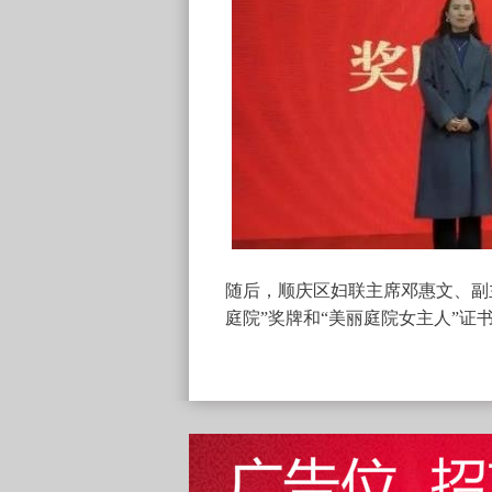
随后，顺庆区妇联主席邓惠文、副主
庭院”奖牌和“美丽庭院女主人”证