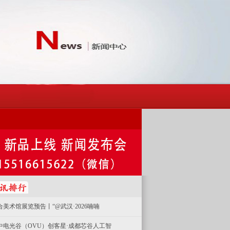
合美术馆展览预告丨“@武汉·2026喃喃
中电光谷（OVU）创客星·成都芯谷人工智