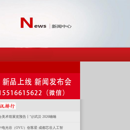
合美术馆展览预告丨“@武汉·2026喃喃
中电光谷（OVU）创客星·成都芯谷人工智