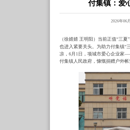
付集镇：爱
2026年0
（徐婧婧
王明阳）
当前正值
“三夏
也进入紧要关头。为助力付集镇“
凉，
6月1日
，项城市爱心企业家
—
付集镇人民政府，慷慨捐赠户外帐