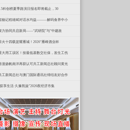
8.5科创榜夏季路演日报名即将截止，30
程杨记程雄斌对话水均益———解码食养中小
聚力协同共启新局——“武研院”与“中建政
薪火十四载篮耀雁城！2026“雁峰酒业杯
重大用工误区！按最低基数交社保，发生工伤
港漫扬帆南洋再获认可共工新闻总社顾问黄光
共工新闻总社与澳门国际通讯社缔结友好合作
“驭享生活·久豫凯旋”2026夜经济市集