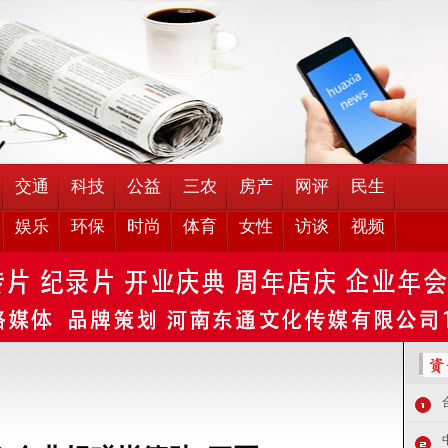
交通
科技
公益
三农
房产
网评
民生
娱乐
环保
时尚
体育
女性
访谈
视频